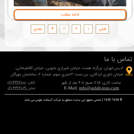
ادامه مطلب
قبلی
۱
۲
۳
۴
بعدی
تماس با ما
آدرس:تهران، بزرگراه همت، خيابان شيرازی جنوبی، خيابان آقاعلیخانی،
خيابان داوری اردکانی، بن بست 12متری سوم، شماره 2، ساختمان مهرگان
ساعت کاری: 7:15 صبح تا 4 بعد از ظهر
تلفن:
43621000-021
نمابر:
43621030-021
E-Mail:
info@asfalt-tous.com
© 1403-1404 | تمامی حقوق این سایت متعلق به شرکت آسفالت طوس می باشد.