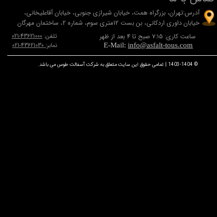
آدرس:تهران، بزرگراه همت، خيابان شيرازی جنوبی، خيابان آقاعلیخانی،
خيابان داوری اردکانی، بن بست 12متری سوم، شماره 2، ساختمان مهرگان
ساعت کاری: 7:15 صبح تا 4 بعد از ظهر
تلفن:
43621000-021
نمابر:
43621030-021
E-Mail:
info@asfalt-tous.com
© 1403-1404 | تمامی حقوق این سایت متعلق به شرکت آسفالت طوس می باشد.