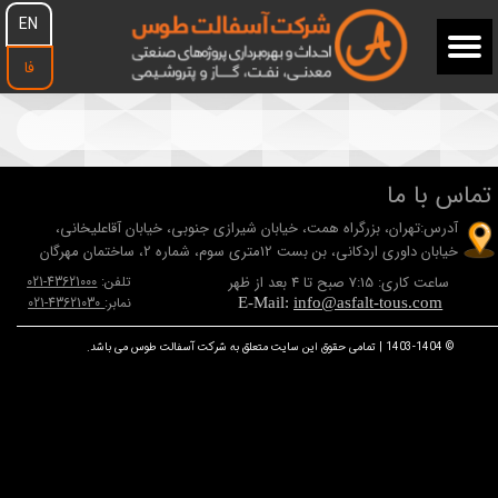
EN
فا
تماس با ما
آدرس:تهران، بزرگراه همت، خيابان شيرازی جنوبی، خيابان آقاعلیخانی،
خيابان داوری اردکانی، بن بست 12متری سوم، شماره 2، ساختمان مهرگان
ساعت کاری: 7:15 صبح تا 4 بعد از ظهر
تلفن:
43621000-021
نمابر:
43621030-021
E-Mail:
info@asfalt-tous.com
© 1403-1404 | تمامی حقوق این سایت متعلق به شرکت آسفالت طوس می باشد.