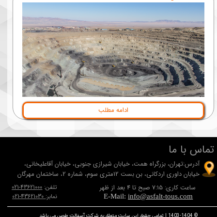
ادامه مطلب
تماس با ما
آدرس:تهران، بزرگراه همت، خيابان شيرازی جنوبی، خيابان آقاعلیخانی،
خيابان داوری اردکانی، بن بست 12متری سوم، شماره 2، ساختمان مهرگان
ساعت کاری: 7:15 صبح تا 4 بعد از ظهر
تلفن:
43621000-021
نمابر:
43621030-021
E-Mail:
info@asfalt-tous.com
© 1403-1404 | تمامی حقوق این سایت متعلق به شرکت آسفالت طوس می باشد.