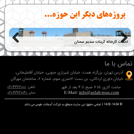
پروژه‌های دیگر این حوزه...​​​​​​​​​​​​​​
احداث کارخانه کربنات سدیم سمنان
سیس
تماس با ما
آدرس:تهران، بزرگراه همت، خيابان شيرازی جنوبی، خيابان آقاعلیخانی،
خيابان داوری اردکانی، بن بست 12متری سوم، شماره 2، ساختمان مهرگان
ساعت کاری: 7:15 صبح تا 4 بعد از ظهر
تلفن:
43621000-021
نمابر:
43621030-021
E-Mail:
info@asfalt-tous.com
© 1403-1404 | تمامی حقوق این سایت متعلق به شرکت آسفالت طوس می باشد.