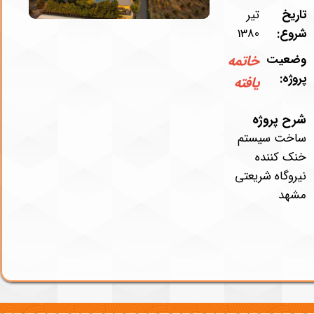
تاریخ
تیر
شروع:
1380
وضعیت
خاتمه
پروژه:
یافته
شرح پروژه
ساخت سيستم
خنک كننده
نيروگاه شريعتی
مشهد