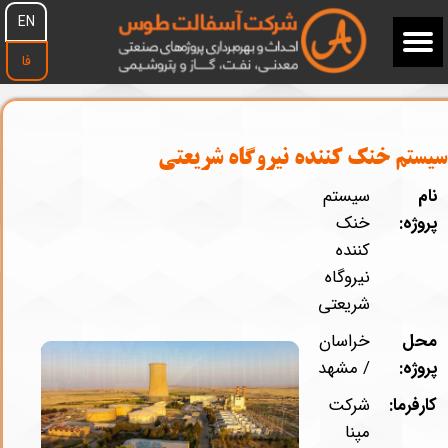
EN
فا
سیستم خنک کننده نیروگاه شریعتی
نام
سيستم
پروژه:
خنک
كننده
نيروگاه
شريعتی
محل
خراسان
پروژه:
/ مشهد
کارفرما:
شركت
مپنا