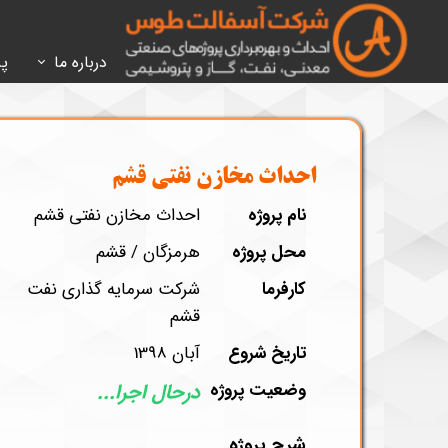
درباره‌ ما
پر
معرفی شرکت
پر
ساختار سازمان
پر
احداث مخازن نفتی قشم
HSE
پر
نام پروژه
احداث مخازن نفتی قشم
سا
محل پروژه
هرمزگان / قشم
کارفرما
شرکت سرمایه گذاری نفت
قشم
تاریخ شروع
آبان 1398
وضعیت پروژه
درحال اجرا...
شرح پروژه