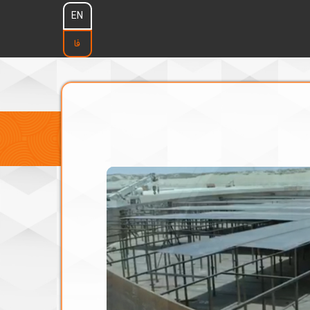
EN
فا