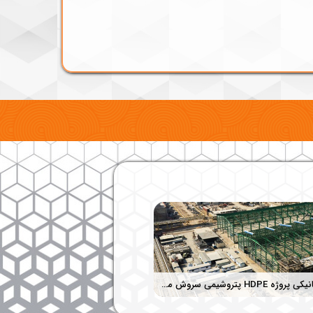
نصب مکانیکی پروژه HDPE پتروشیمی سروش مهستان