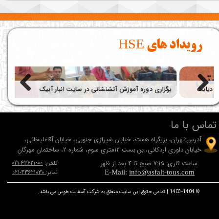
رویداد های HSE
برگزاری دوره آموزش آتشنشانی در سایت انبار آبیک
تماس با ما
آدرس:تهران، بزرگراه همت، خيابان شيرازی جنوبی، خيابان آقاعلیخانی،
خيابان داوری اردکانی، بن بست 12متری سوم، شماره 2، ساختمان مهرگان
ساعت کاری: 7:15 صبح تا 4 بعد از ظهر
تلفن:
43621000-021
نمابر:
43621030-021
E-Mail:
info@asfalt-tous.com
© 1403-1404 | تمامی حقوق این سایت متعلق به شرکت آسفالت طوس می باشد.